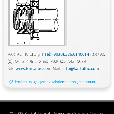
KARTAL TİC.LTD.ŞTİ
Tel:+90.(0).326.6140614
Fax:+90.
(0).326.6140615 Gms:+90.(0).532.4325079
Site:
www.kartaltic.com
Mail:
info@kartaltic.com
km-hm ti̇pi̇ gevşemez sabi̇tleme emni̇yet somunu
© 2023 Kartal Ticaret - Gevşemez Somun. Created