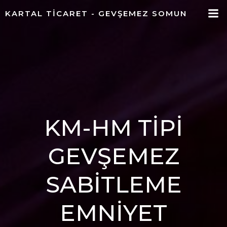
İçeriğe
KARTAL TICARET - GEVŞEMEZ SOMUN
geç
KM-HM TİPİ
GEVŞEMEZ
SABİTLEME
EMNİYET