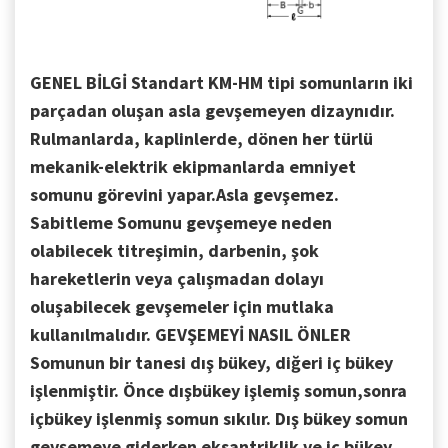
GENEL BİLGİ
Standart KM-HM tipi somunların iki
parçadan oluşan asla gevşemeyen dizaynıdır.
Rulmanlarda, kaplinlerde, dönen her türlü
mekanik-elektrik ekipmanlarda emniyet
somunu görevini yapar.Asla gevşemez.
Sabitleme Somunu gevşemeye neden
olabilecek titreşimin, darbenin, şok
hareketlerin veya çalışmadan dolayı
oluşabilecek gevşemeler için mutlaka
kullanılmalıdır.
GEVŞEMEYİ NASIL ÖNLER
Somunun bir tanesi dış bükey, diğeri iç bükey
işlenmiştir. Önce dışbükey işlemiş somun,sonra
içbükey işlenmiş somun sıkılır.
Dış bükey somun
gevşemeye giderken eksantriklik ve iç bükey