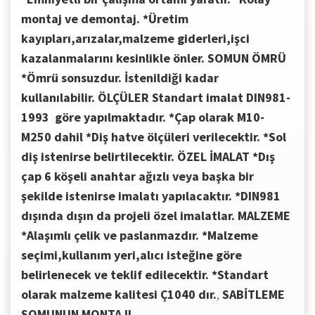
montaj ve demontaj.
*Üretim
kayıpları,arızalar,malzeme giderleri,işci
kazalanmalarını kesinlikle önler.
SOMUN ÖMRÜ
*Ömrü sonsuzdur. İstenildiği kadar
kullanılabilir.
ÖLÇÜLER
Standart imalat DIN981-
1993 göre yapılmaktadır.
*Çap olarak M10-
M250 dahil
*Diş hatve ölçüleri verilecektir.
*Sol
diş istenirse belirtilecektir.
ÖZEL İMALAT
*Dış
çap 6 köşeli anahtar ağızlı veya başka bir
şekilde istenirse imalatı yapılacaktır.
*DIN981
dışında dışın da projeli özel imalatlar.
MALZEME
*Alaşımlı çelik ve paslanmazdır.
*Malzeme
seçimi,kullanım yeri,alıcı isteğine göre
belirlenecek ve teklif edilecektir.
*Standart
olarak malzeme kalitesi Ç1040 dır.
,
SABİTLEME
SOMUNUN MONTAJI