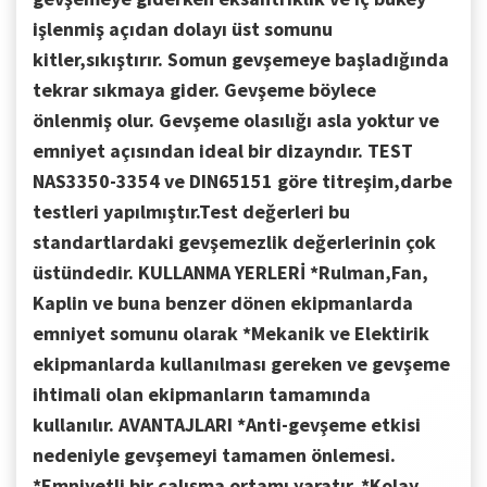
işlenmiş açıdan dolayı üst somunu
kitler,sıkıştırır. Somun gevşemeye başladığında
tekrar sıkmaya gider.
Gevşeme böylece
önlenmiş olur. Gevşeme olasılığı asla yoktur ve
emniyet açısından ideal bir dizayndır.
TEST
NAS3350-3354 ve DIN65151 göre titreşim,darbe
testleri yapılmıştır.Test değerleri bu
standartlardaki gevşemezlik değerlerinin çok
üstündedir.
KULLANMA YERLERİ
*Rulman,Fan,
Kaplin ve buna benzer dönen ekipmanlarda
emniyet somunu olarak
*Mekanik ve Elektirik
ekipmanlarda kullanılması gereken ve gevşeme
ihtimali olan
ekipmanların tamamında
kullanılır.
AVANTAJLARI
*Anti-gevşeme etkisi
nedeniyle gevşemeyi tamamen önlemesi.
*Emniyetli bir çalışma ortamı yaratır.
*Kolay